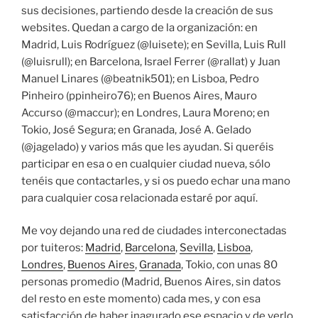
sus decisiones, partiendo desde la creación de sus
websites. Quedan a cargo de la organización: en
Madrid, Luis Rodríguez (@luisete); en Sevilla, Luis Rull
(@luisrull); en Barcelona, Israel Ferrer (@rallat) y Juan
Manuel Linares (@beatnik501); en Lisboa, Pedro
Pinheiro (ppinheiro76); en Buenos Aires, Mauro
Accurso (@maccur); en Londres, Laura Moreno; en
Tokio, José Segura; en Granada, José A. Gelado
(@jagelado) y varios más que les ayudan. Si queréis
participar en esa o en cualquier ciudad nueva, sólo
tenéis que contactarles, y si os puedo echar una mano
para cualquier cosa relacionada estaré por aquí.
Me voy dejando una red de ciudades interconectadas
por tuiteros:
Madrid
,
Barcelona
,
Sevilla
,
Lisboa
,
Londres
,
Buenos Aires
,
Granada
, Tokio, con unas 80
personas promedio (Madrid, Buenos Aires, sin datos
del resto en este momento) cada mes, y con esa
satisfacción de haber inagurado ese espacio y de verlo