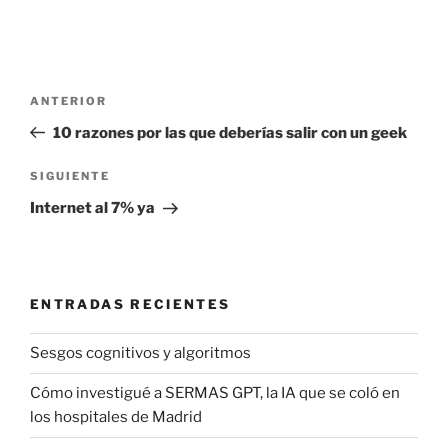
Navegación
Entrada
ANTERIOR
de
anterior:
10 razones por las que deberías salir con un geek
entradas
Siguiente
SIGUIENTE
entrada
Internet al 7% ya
ENTRADAS RECIENTES
Sesgos cognitivos y algoritmos
Cómo investigué a SERMAS GPT, la IA que se coló en
los hospitales de Madrid