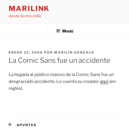
Saltar
MARILINK
al
desde la otra orilla
contenido
Menú
PUBLICADO
ENERO 22, 2006
POR
MARILÍN GONZALO
EL
La Comic Sans fue un accidente
La llegada al público masivo de la Comic Sans fue un
desgraciado accidente. Lo cuenta su creador
aquí
(en
inglés).
CATEGORÍAS
APUNTES