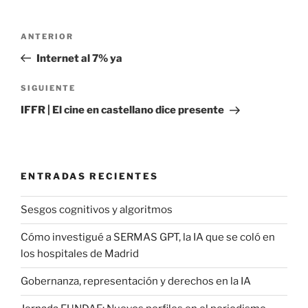
Navegación
Entrada
ANTERIOR
de
anterior:
Internet al 7% ya
entradas
Siguiente
SIGUIENTE
entrada
IFFR | El cine en castellano dice presente
ENTRADAS RECIENTES
Sesgos cognitivos y algoritmos
Cómo investigué a SERMAS GPT, la IA que se coló en
los hospitales de Madrid
Gobernanza, representación y derechos en la IA