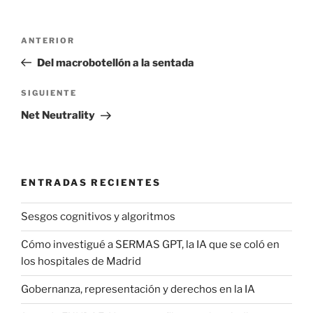
Navegación
Entrada
ANTERIOR
de
anterior:
Del macrobotellón a la sentada
entradas
Siguiente
SIGUIENTE
entrada
Net Neutrality
ENTRADAS RECIENTES
Sesgos cognitivos y algoritmos
Cómo investigué a SERMAS GPT, la IA que se coló en
los hospitales de Madrid
Gobernanza, representación y derechos en la IA