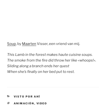
Soup
, by
Maarten
Visser, een vriend van mij.
This Lamb in the forest makes haute cuisine soups.
The smoke from the fire did throw her like «whoops!».
Sliding along a branch ends her quest
When she’s finally on her bed put to rest.
CATEGORÍAS
VISTO POR AHÍ
ETIQUETAS
ANIMACIÓN
,
VIDEO