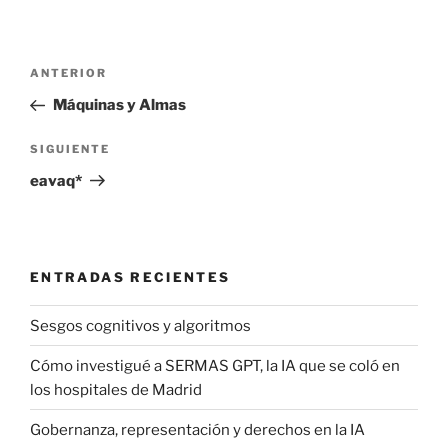
Navegación
Entrada
ANTERIOR
de
anterior:
Máquinas y Almas
entradas
Siguiente
SIGUIENTE
entrada
eavaq*
ENTRADAS RECIENTES
Sesgos cognitivos y algoritmos
Cómo investigué a SERMAS GPT, la IA que se coló en
los hospitales de Madrid
Gobernanza, representación y derechos en la IA