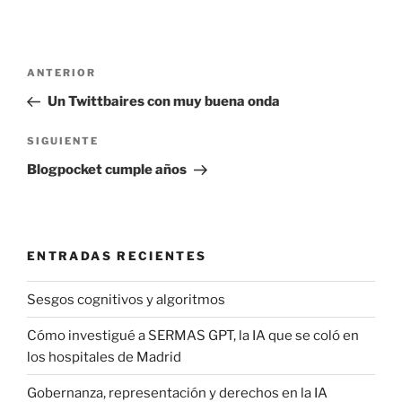
Navegación
Entrada
ANTERIOR
de
anterior:
Un Twittbaires con muy buena onda
entradas
Siguiente
SIGUIENTE
entrada
Blogpocket cumple años
ENTRADAS RECIENTES
Sesgos cognitivos y algoritmos
Cómo investigué a SERMAS GPT, la IA que se coló en
los hospitales de Madrid
Gobernanza, representación y derechos en la IA