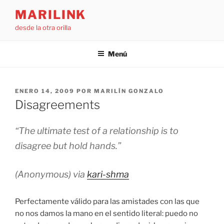
Saltar
MARILINK
al
desde la otra orilla
contenido
Menú
PUBLICADO
ENERO 14, 2009
POR
MARILÍN GONZALO
EL
Disagreements
“
The ultimate test of a relationship is to
disagree but hold hands.
”
(Anonymous) via
kari-shma
Perfectamente válido para las amistades con las que
no nos damos la mano en el sentido literal: puedo no