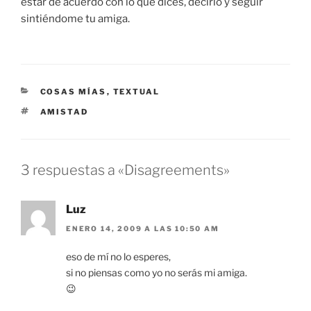
estar de acuerdo con lo que dices, decirlo y seguir
sintiéndome tu amiga.
CATEGORÍAS
COSAS MÍAS
,
TEXTUAL
ETIQUETAS
AMISTAD
3 respuestas a «Disagreements»
Luz
ENERO 14, 2009 A LAS 10:50 AM
eso de mí no lo esperes,
si no piensas como yo no serás mi amiga.
😉