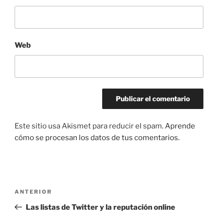
Web
Este sitio usa Akismet para reducir el spam.
Aprende
cómo se procesan los datos de tus comentarios.
Navegación
Entrada
ANTERIOR
de
anterior:
Las listas de Twitter y la reputación online
entradas