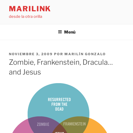
Saltar
MARILINK
al
desde la otra orilla
contenido
Menú
PUBLICADO
NOVIEMBRE 3, 2009
POR
MARILÍN GONZALO
EL
Zombie, Frankenstein, Dracula…
and Jesus