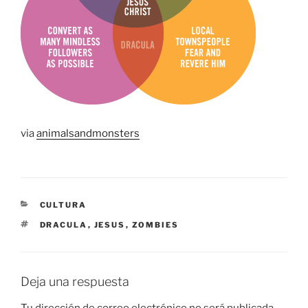
via
animalsandmonsters
CATEGORÍAS
CULTURA
ETIQUETAS
DRACULA
,
JESUS
,
ZOMBIES
Deja una respuesta
Tu dirección de correo electrónico no será publicada.