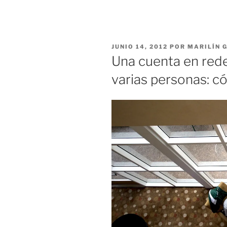
PUBLICADO
JUNIO 14, 2012
POR
MARILÍN 
EL
Una cuenta en red
varias personas: c