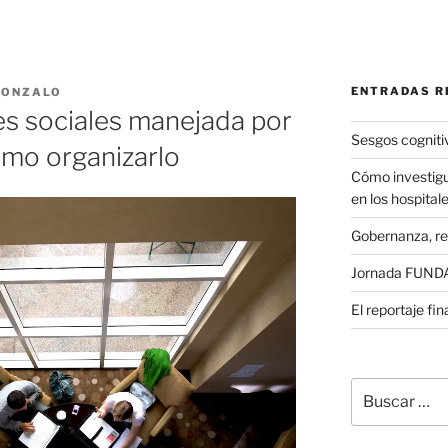
ENTRADAS R
GONZALO
es sociales manejada por
Sesgos cogniti
ómo organizarlo
Cómo investigu
en los hospital
Gobernanza, re
Jornada FUNDAE
El reportaje fi
Buscar
por: