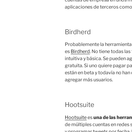
aplicaciones de terceros como 
Birdherd
Probablemente la herramienta 
es
Birdherd
. No tiene todas las
intuitiva y básica. Se pueden 
gratuita. Si uno quiere pagar p
están en beta y todavía no han
agregar más usuarios.
Hootsuite
Hootsuite
es
una de las herr
de múltiples cuentas en redes 
y programar tweets por fecha, h