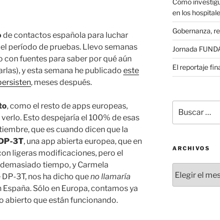
Cómo investigu
en los hospital
Gobernanza, re
o
de contactos española para luchar
 el período de pruebas. Llevo semanas
Jornada FUNDAE
o con fuentes para saber por qué aún
El reportaje fi
arlas), y esta semana he publicado
este
persisten
, meses después.
Buscar
to
, como el resto de apps europeas,
por:
verlo. Esto despejaría el 100% de esas
tiembre, que es cuando dicen que la
 DP-3T
, una app abierta europea, que en
ARCHIVOS
con ligeras modificaciones, pero el
o demasiado tiempo, y Carmela
Archivos
de DP-3T, nos ha dicho que
no llamaría
n España. Sólo en Europa, contamos ya
o abierto que están funcionando.