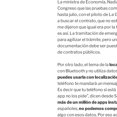
La ministra de Economía, Nadia 
Congreso que las pruebas come
hasta julio, con el piloto de
a buscar el contrato, que no e
me dijeron que igual era por l
es así. La tramitación de emer
para agilizar el trámite, pero 
documentación debe ser puesta 
de contratos públicos.
Por otro lado, el tema de la
loc
con Bluetooth y no utiliza dato
puedes usarla con localizaci
teléfono te mandará un mensaj
Es decir que tu teléfono sí est
app no los pide”, dicen desde S
más de un millón de apps inst
españoles,
no podemos compr
algo con esos datos. Por eso a