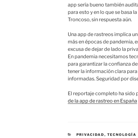
app sería bueno también audit
para esto y en lo que se basa l
Troncoso, sin respuesta aún.
Una app de rastreos implica u
más en épocas de pandemia, en 
excusa de dejar de lado la priv
En pandemia necesitamos tecno
para garantizar la confianza d
tener la información clara para
informadas. Seguridad por dise
El reportaje completo ha sido 
de la app de rastreo en España
CATEGORÍAS
PRIVACIDAD
,
TECNOLOGÍA