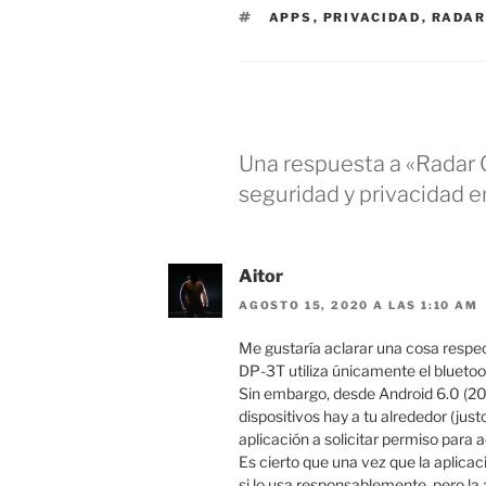
ETIQUETAS
APPS
,
PRIVACIDAD
,
RADAR
Una respuesta a «Radar 
seguridad y privacidad e
Aitor
AGOSTO 15, 2020 A LAS 1:10 AM
Me gustaría aclarar una cosa respect
DP-3T utiliza únicamente el bluetoot
Sin embargo, desde Android 6.0 (201
dispositivos hay a tu alrededor (justo
aplicación a solicitar permiso para 
Es cierto que una vez que la aplicac
si lo usa responsablemente, pero la 