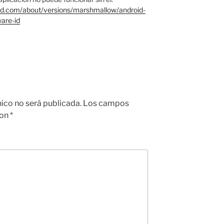
oid.com/about/versions/marshmallow/android-
are-id
nico no será publicada.
Los campos
con
*