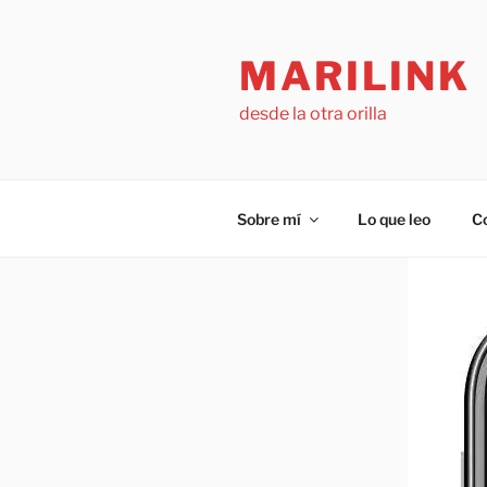
Saltar
al
MARILINK
contenido
desde la otra orilla
Sobre mí
Lo que leo
C