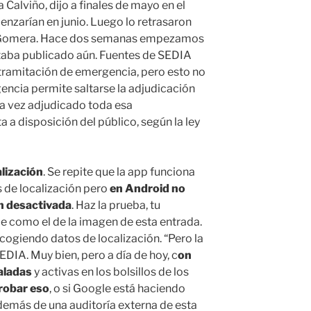
Calviño, dijo a finales de mayo en el
nzarían en junio. Luego lo retrasaron
 La Gomera. Hace dos semanas empezamos
staba publicado aún. Fuentes de SEDIA
a tramitación de emergencia, pero esto no
gencia permite saltarse la adjudicación
una vez adjudicado toda esa
a disposición del público, según la ley
alización
. Se repite que la app funciona
s de localización pero
en Android no
ón desactivada
. Haz la prueba, tu
e como el de la imagen de esta entrada.
á cogiendo datos de localización. “Pero la
EDIA. Muy bien, pero a día de hoy, c
on
aladas
y activas en los bolsillos de los
obar eso
, o si Google está haciendo
demás de una auditoría externa de esta