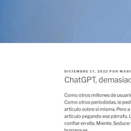
PUBLICADO
DICIEMBRE 17, 2022
POR
MARI
EL
ChatGPT, demasia
Como otros millones de usuari
Como otros periodistas, le pedí
artículo sobre sí misma. Pero a
artículo pegando ese párrafo. 
confiar en ella. Miente. Seduce 
humana es.