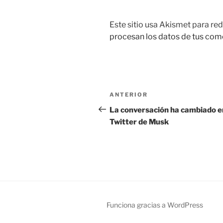
Este sitio usa Akismet para red
procesan los datos de tus com
Navegación
Entrada
ANTERIOR
de
anterior:
La conversación ha cambiado e
Twitter de Musk
entradas
Funciona gracias a WordPress