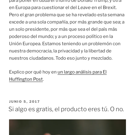
para poner en duda el triunfo de Donald Trump, y otra
en Europa para cuestionar el del
Leave
en el Brexit.
Pero el gran problema que se ha revelado esta semana
excede a una sola compañía, por más grande que sea; a
un solo presidente, por más que sea el del país más
poderoso del mundo; y a un proceso político en la
Unión Europea. Estamos teniendo un problemón con
nuestra democracia, la privacidad y la libertad de
nuestros ciudadanos. Todo eso junto y mezclado.
Explico por qué hoy en
un largo análisis para El
Huffington Post
.
PUBLICADO
JUNIO 5, 2017
EL
Si algo es gratis, el producto eres tú. O no.