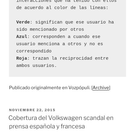
interacciones que ha tenido con ellos 
de acuerdo al color de las líneas:

Verde
: significan que ese usuario ha 
Azul
: corresponden a cuando ese 
usuario menciona a otros y no es 
Roja
: trazan la reciprocidad entre 
ambos usuarios. 
Publicado originalmente en Vozpópuli. [
Archive
]
PUBLICADO
NOVIEMBRE 22, 2015
EL
Cobertura del Volkswagen scandal en
prensa española y francesa