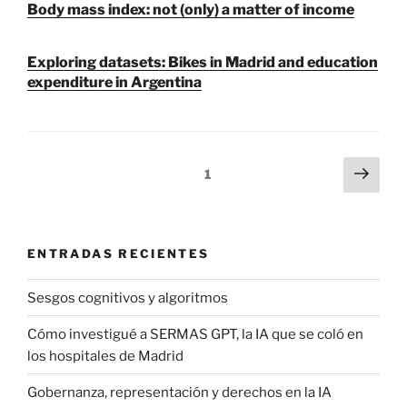
Body mass index: not (only) a matter of income
Exploring datasets: Bikes in Madrid and education
expenditure in Argentina
Paginación
Sigu
Página
1
pági
de
entradas
ENTRADAS RECIENTES
Sesgos cognitivos y algoritmos
Cómo investigué a SERMAS GPT, la IA que se coló en
los hospitales de Madrid
Gobernanza, representación y derechos en la IA