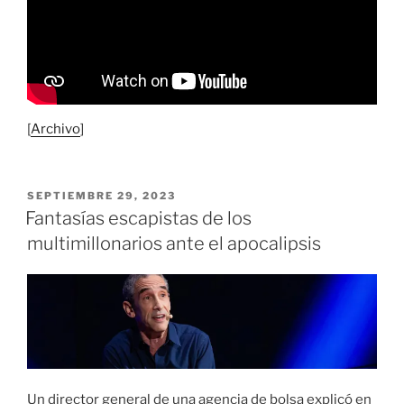
[
Archivo
]
PUBLICADO
SEPTIEMBRE 29, 2023
EL
Fantasías escapistas de los
multimillonarios ante el apocalipsis
Un director general de una agencia de bolsa explicó en