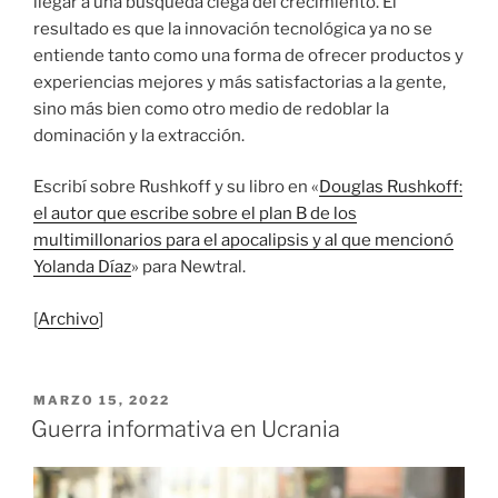
llegar a una búsqueda ciega del crecimiento. El
resultado es que la innovación tecnológica ya no se
entiende tanto como una forma de ofrecer productos y
experiencias mejores y más satisfactorias a la gente,
sino más bien como otro medio de redoblar la
dominación y la extracción.
Escribí sobre Rushkoff y su libro en «
Douglas Rushkoff:
el autor que escribe sobre el plan B de los
multimillonarios para el apocalipsis y al que mencionó
Yolanda Díaz
» para Newtral.
[
Archivo
]
PUBLICADO
MARZO 15, 2022
EL
Guerra informativa en Ucrania