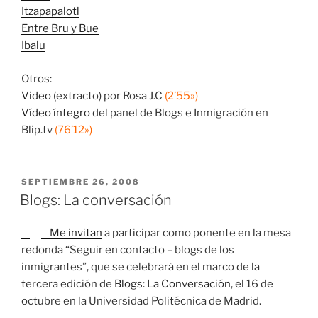
Itzapapalotl
Entre Bru y Bue
Ibalu
Otros:
Video
(extracto) por Rosa J.C
(2’55»)
Vídeo íntegro
del panel de Blogs e Inmigración en
Blip.tv
(76’12»)
PUBLICADO
SEPTIEMBRE 26, 2008
EL
Blogs: La conversación
Me invitan
a participar como ponente en la mesa
redonda “Seguir en contacto – blogs de los
inmigrantes”, que se celebrará en el marco de la
tercera edición de
Blogs: La Conversación
, el 16 de
octubre en la Universidad Politécnica de Madrid.