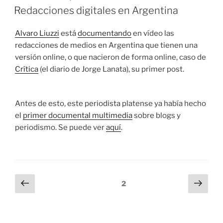
EL
Redacciones digitales en Argentina
Alvaro Liuzzi
está
documentando
en vídeo las
redacciones de medios en Argentina que tienen una
versión online, o que nacieron de forma online, caso de
Crítica
(el diario de Jorge Lanata), su primer post.
Antes de esto, este periodista platense ya había hecho
el
primer documental multimedia
sobre blogs y
periodismo. Se puede ver
aquí
.
Paginación
Página
Sigu
Página
2
anterior
pági
de
entradas