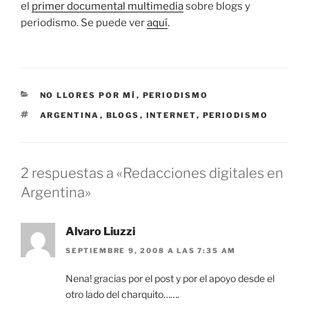
el
primer documental multimedia
sobre blogs y
periodismo. Se puede ver
aquí
.
CATEGORÍAS
NO LLORES POR MÍ
,
PERIODISMO
ETIQUETAS
ARGENTINA
,
BLOGS
,
INTERNET
,
PERIODISMO
2 respuestas a «Redacciones digitales en
Argentina»
Alvaro Liuzzi
SEPTIEMBRE 9, 2008 A LAS 7:35 AM
Nena! gracias por el post y por el apoyo desde el
otro lado del charquito…….