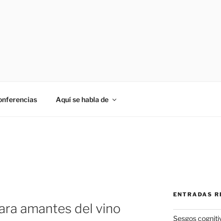
onferencias
Aquí se habla de
ENTRADAS R
ara amantes del vino
Sesgos cogniti