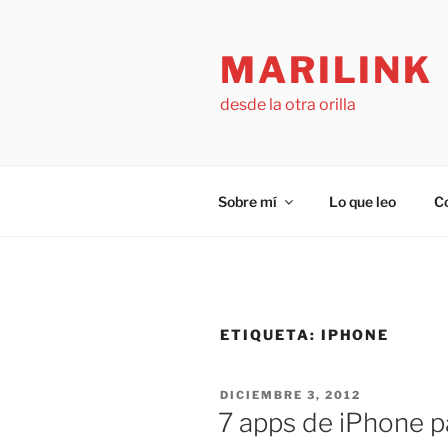
Saltar
al
MARILINK
contenido
desde la otra orilla
Sobre mí
Lo que leo
C
ETIQUETA:
IPHONE
PUBLICADO
DICIEMBRE 3, 2012
EL
7 apps de iPhone p