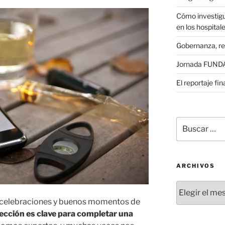
Cómo investigu
en los hospital
Gobernanza, re
Jornada FUNDAE
El reportaje fi
Buscar
por:
ARCHIVOS
Archivos
s celebraciones y buenos momentos de
lección es clave para completar una