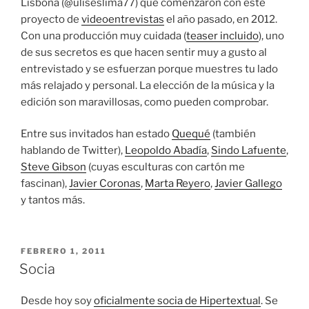
Lisbona (@uliseslima77) que comenzaron con este
proyecto de
videoentrevistas
el año pasado, en 2012.
Con una producción muy cuidada (
teaser incluido
), uno
de sus secretos es que hacen sentir muy a gusto al
entrevistado y se esfuerzan porque muestres tu lado
más relajado y personal. La elección de la música y la
edición son maravillosas, como pueden comprobar.
Entre sus invitados han estado
Quequé
(también
hablando de Twitter),
Leopoldo Abadía
,
Sindo Lafuente
,
Steve Gibson
(cuyas esculturas con cartón me
fascinan),
Javier Coronas
,
Marta Reyero
,
Javier Gallego
y tantos más.
PUBLICADO
FEBRERO 1, 2011
EL
Socia
Desde hoy soy
oficialmente socia de Hipertextual
. Se