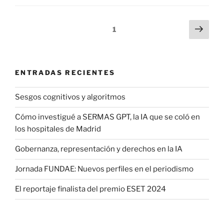
Paginación
Sigu
Página
1
pági
de
entradas
ENTRADAS RECIENTES
Sesgos cognitivos y algoritmos
Cómo investigué a SERMAS GPT, la IA que se coló en
los hospitales de Madrid
Gobernanza, representación y derechos en la IA
Jornada FUNDAE: Nuevos perfiles en el periodismo
El reportaje finalista del premio ESET 2024