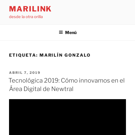
Saltar
MARILINK
al
desde la otra orilla
contenido
Menú
ETIQUETA:
MARILÍN GONZALO
PUBLICADO
ABRIL 7, 2019
EL
Tecnológica 2019: Cómo innovamos en el
Área Digital de Newtral