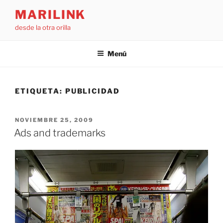
Saltar
MARILINK
al
desde la otra orilla
contenido
Menú
ETIQUETA:
PUBLICIDAD
PUBLICADO
NOVIEMBRE 25, 2009
EL
Ads and trademarks