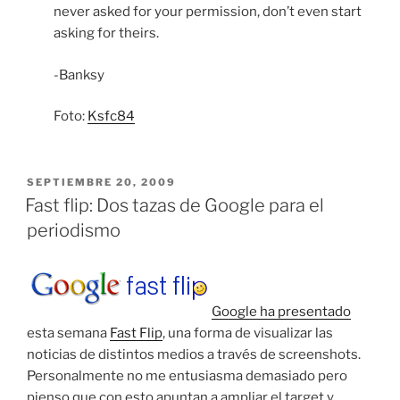
never asked for your permission, don’t even start
asking for theirs.
-Banksy
Foto:
Ksfc84
PUBLICADO
SEPTIEMBRE 20, 2009
EL
Fast flip: Dos tazas de Google para el
periodismo
Google ha presentado
esta semana
Fast Flip
, una forma de visualizar las
noticias de distintos medios a través de screenshots.
Personalmente no me entusiasma demasiado pero
pienso que con esto apuntan a ampliar el target y