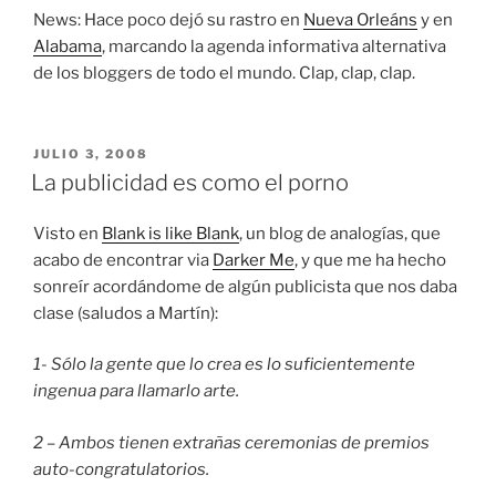
News: Hace poco dejó su rastro en
Nueva Orleáns
y en
Alabama
, marcando la agenda informativa alternativa
de los bloggers de todo el mundo. Clap, clap, clap.
PUBLICADO
JULIO 3, 2008
EL
La publicidad es como el porno
Visto en
Blank is like Blank
, un blog de analogías, que
acabo de encontrar via
Darker Me
, y que me ha hecho
sonreír acordándome de algún publicista que nos daba
clase (saludos a Martín):
1- Sólo la gente que lo crea es lo suficientemente
ingenua para llamarlo arte.
2 – Ambos tienen extrañas ceremonias de premios
auto-congratulatorios.