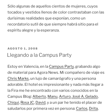
Sólo algunas de aquellos cientos de mujeres, cuyos
tocados y vestidos llenos de color contrastaban con las
durísimas realidades que exponían, como un
recordatorio sutil de que siempre habrá sitio para el
espíritu alegre y la esperanza.
PUBLICADO
AGOSTO 1, 2008
EL
Llegando a la Campus Party
Estoy en Valencia, en la
Campus Party
, grabando algo
de material para Agora News. Mi compañero de viaje es
Chris Marks
, un lujo de camarógrafo y una persona
adorable. El hotel es impresionante y nada más llegar a
la Fira me he encontrado con varios conocidos en la
Campus Blog:
Alberto
,
Manu
,
Arturo
,
José A. Gelado
,
Chiqui
,
Rosa JC
,
David
, y a un par he tenido el placer de
saludarlos por primera vez en persona:
Carlos
,
Drita
,