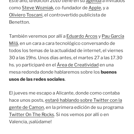
Este año, la edición 2010 tiene en su
agenda
a invitados
como
Steve Wozniak
, co-fundador de
Apple
, y a
Oliviero Toscani
, el controvertido publicista de
Benetton.
También veremos por allí a
Eduardo Arcos
y
Pau García
Milá
, en un cara a cara tecnológico conversando de
todos los temas de la actualidad de internet, el viernes
30 a las 19hs. Unos días antes, el martes 27 a las 17.30
hs. yo participaré en el
Área de Creatividad
en una
mesa redonda donde hablaremos sobre los
buenos
usos de las redes sociales
.
El jueves me escapo a Alicante, donde como contaba
hace unos posts,
estaré hablando sobre Twitter con la
gente de Camon
, en la primera edición de su programa
Twitter On The Rocks
. Si nos vemos por allí o en
Valencia, ¡salúdame!