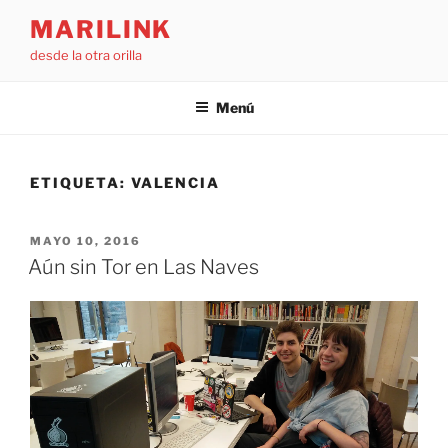
Saltar
MARILINK
al
desde la otra orilla
contenido
Menú
ETIQUETA:
VALENCIA
PUBLICADO
MAYO 10, 2016
EL
Aún sin Tor en Las Naves