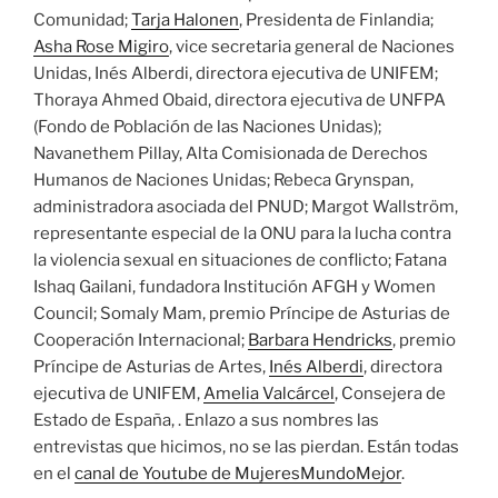
Comunidad;
Tarja Halonen
, Presidenta de Finlandia;
Asha Rose Migiro
, vice secretaria general de Naciones
Unidas, Inés Alberdi, directora ejecutiva de UNIFEM;
Thoraya Ahmed Obaid, directora ejecutiva de UNFPA
(Fondo de Población de las Naciones Unidas);
Navanethem Pillay, Alta Comisionada de Derechos
Humanos de Naciones Unidas; Rebeca Grynspan,
administradora asociada del PNUD; Margot Wallström,
representante especial de la ONU para la lucha contra
la violencia sexual en situaciones de conflicto; Fatana
Ishaq Gailani, fundadora Institución AFGH y Women
Council; Somaly Mam, premio Príncipe de Asturias de
Cooperación Internacional;
Barbara Hendricks
, premio
Príncipe de Asturias de Artes,
Inés Alberdi
, directora
ejecutiva de UNIFEM,
Amelia Valcárcel
, Consejera de
Estado de España, . Enlazo a sus nombres las
entrevistas que hicimos, no se las pierdan. Están todas
en el
canal de Youtube de MujeresMundoMejor
.