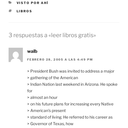
CATEGORÍAS
VISTO POR AHÍ
ETIQUETAS
LIBROS
3 respuestas a «leer libros gratis»
walb
FEBRERO 28, 2005 A LAS 4:49 PM
> President Bush was invited to address a major
> gathering of the American
> Indian Nation last weekend in Arizona. He spoke
for
> almost an hour
> on his future plans for increasing every Native
> American’s present
> standard of living. He referred to his career as
> Governor of Texas, how