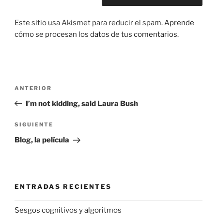
Este sitio usa Akismet para reducir el spam.
Aprende
cómo se procesan los datos de tus comentarios.
Navegación
Entrada
ANTERIOR
de
anterior:
I’m not kidding, said Laura Bush
entradas
Siguiente
SIGUIENTE
entrada
Blog, la película
ENTRADAS RECIENTES
Sesgos cognitivos y algoritmos