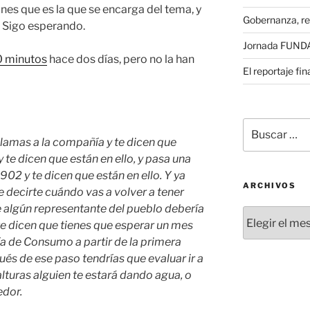
es que es la que se encarga del tema, y
Gobernanza, re
 Sigo esperando.
Jornada FUNDAE
 minutos
hace dos días, pero no la han
El reportaje fi
Buscar
por:
 llamas a la compañía y te dicen que
y te dicen que están en ello, y pasa una
902 y te dicen que están en ello. Y ya
ARCHIVOS
 decirte cuándo vas a volver a tener
algún representante del pueblo debería
Archivos
 te dicen que tienes que esperar un mes
ía de Consumo a partir de la primera
és de ese paso tendrías que evaluar ir a
lturas alguien te estará dando agua, o
edor.