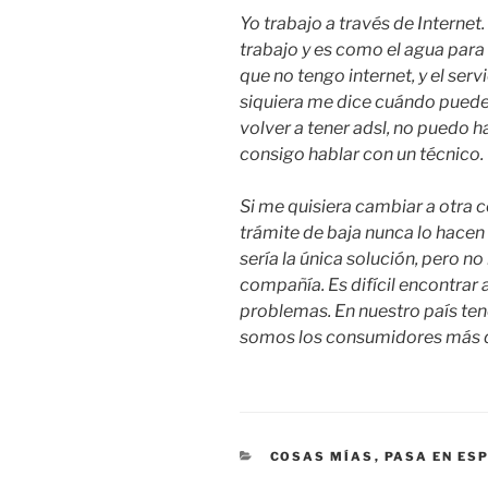
Yo trabajo a través de Internet.
trabajo y es como el agua para
que no tengo internet, y el se
siquiera me dice cuándo pueden
volver a tener adsl, no puedo ha
consigo hablar con un técnico.
Si me quisiera cambiar a otra 
trámite de baja nunca lo hacen
sería la única solución, pero n
compañía. Es difícil encontrar
problemas. En nuestro país te
somos los consumidores más 
CATEGORÍAS
COSAS MÍAS
,
PASA EN ES