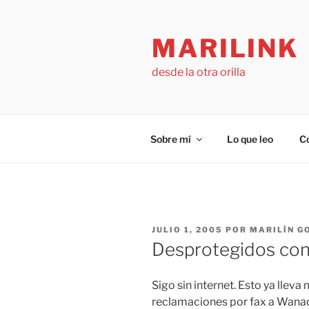
Saltar
al
MARILINK
contenido
desde la otra orilla
Sobre mí
Lo que leo
C
PUBLICADO
JULIO 1, 2005
POR
MARILÍN G
EL
Desprotegidos con
Sigo sin internet. Esto ya lle
reclamaciones por fax a Wanad