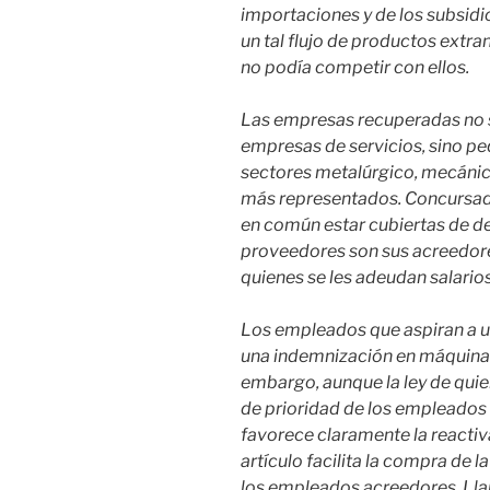
importaciones y de los subsidi
un tal flujo de productos extra
no podía competir con ellos.
Las empresas recuperadas no s
empresas de servicios, sino pe
sectores metalúrgico, mecánico
más representados. Concursad
en común estar cubiertas de deu
proveedores son sus acreedore
quienes se les adeudan salario
Los empleados que aspiran a u
una indemnización en máquinas
embargo, aunque la ley de quie
de prioridad de los empleados
favorece claramente la reactiva
artículo facilita la compra de l
los empleados acreedores. L