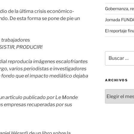
Gobernanza, re
io de la última crisis económico-
ando. De esta forma se pone de pie un
Jornada FUNDAE
El reportaje fi
 trabajadores
SISTIR, PRODUCIR!
Buscar
por:
dial reproducía imágenes escalofriantes
argo, varios periodistas e investigadores
e fondo que el impacto mediático dejaba
ARCHIVOS
Archivos
un artículo publicado por Le Monde
las empresas recuperadas por sus
aniel Hérard) de un libro sobre la