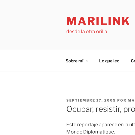
Saltar
al
MARILINK
contenido
desde la otra orilla
Sobre mí
Lo que leo
C
PUBLICADO
SEPTIEMBRE 17, 2005
POR
MA
EL
Ocupar, resistir, pr
Este reportaje aparece en la úl
Monde Diplomatique.