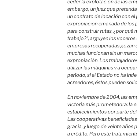
ceder la explotación de las em
embargo, un juez que pretenda
un contrato de locación con el 
expropiación emanada de los p
para construir rutas, ¿por qué n
trabajo?”, arguyen los voceros 
empresas recuperadas gozan de
muchas funcionan sin un marco
expropiación. Los trabajadore
utilizar las máquinas y a ocupar
período, si el Estado no ha ind
acreedores, éstos pueden solici
En noviembre de 2004, las em
victoria más prometedora: la e
establecimientos por parte del
Las cooperativas beneficiadas
gracia, y luego de veinte años 
a crédito. Pero este tratamient