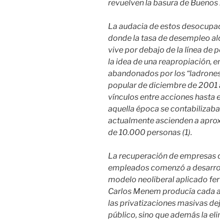
revuelven la basura de Buenos 
La audacia de estos desocupad
donde la tasa de desempleo alc
vive por debajo de la línea de
la idea de una reapropiación, e
abandonados por los “ladrones”
popular de diciembre de 2001
vínculos entre acciones hasta 
aquella época se contabilizab
actualmente ascienden a apr
de 10.000 personas (1).
La recuperación de empresas q
empleados comenzó a desarroll
modelo neoliberal aplicado fe
Carlos Menem producía cada a
las privatizaciones masivas de
público, sino que además la eli