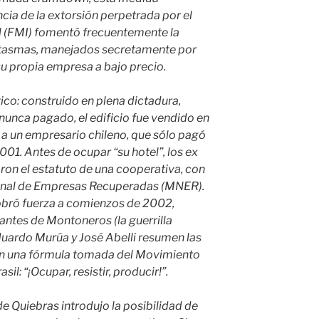
ia de la extorsión perpetrada por el
l (FMI) fomentó frecuentemente la
tasmas, manejados secretamente por
su propia empresa a bajo precio.
co: construido en plena dictadura,
nunca pagado, el edificio fue vendido en
 a un empresario chileno, que sólo pagó
2001. Antes de ocupar “su hotel”, los ex
on el estatuto de una cooperativa, con
onal de Empresas Recuperadas (MNER).
obró fuerza a comienzos de 2002,
ntes de Montoneros (la guerrilla
duardo Murúa y José Abelli resumen las
con una fórmula tomada del Movimiento
il: “¡Ocupar, resistir, producir!”.
e Quiebras introdujo la posibilidad de