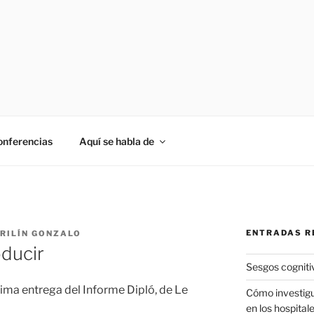
onferencias
Aquí se habla de
ENTRADAS R
RILÍN GONZALO
oducir
Sesgos cogniti
tima entrega del Informe Dipló, de Le
Cómo investigu
en los hospital