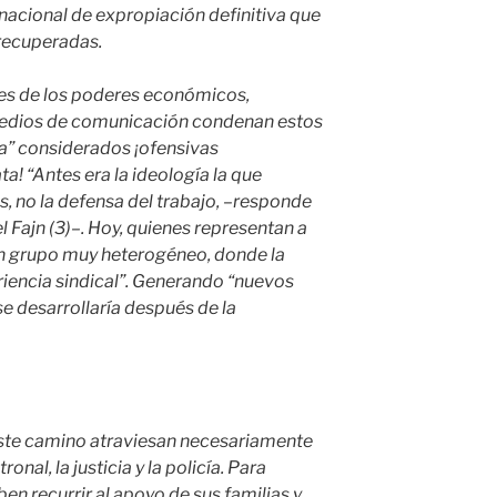
nacional de expropiación definitiva que
 recuperadas.
es de los poderes económicos,
 medios de comunicación condenan estos
a” considerados ¡ofensivas
ta! “Antes era la ideología la que
 no la defensa del trabajo, –responde
l Fajn (3)–. Hoy, quienes representan a
 grupo muy heterogéneo, donde la
iencia sindical”. Generando “nuevos
 se desarrollaría después de la
ste camino atraviesan necesariamente
onal, la justicia y la policía. Para
ben recurrir al apoyo de sus familias y