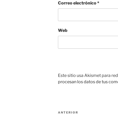
Correo electrónico
*
Web
Este sitio usa Akismet para red
procesan los datos de tus com
Navegación
Entrada
ANTERIOR