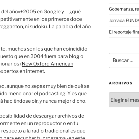
Gobernanza, re
ra del año»+2005 en Google y … ¿qué
epetitivamente en los primeros doce
Jornada FUNDAE
i reggaeton, ni sudoku. La palabra del año
El reportaje fi
cto, muchos son los que han coincidido
Buscar
 puesto que en 2004 fuera para
blog
o
por:
ionarios (
New Oxford American
expertos en internet.
ARCHIVOS
red, aunque no sepas muy bien de qué se
ído mencionar el podcasting. Y es que
Archivos
á haciéndose oir, y nunca mejor dicho.
posibilidad de descargar archivos de
iormente en un reproductor o en tu
respecto a la radio tradicional es que
io para escuchar tu programa -en este