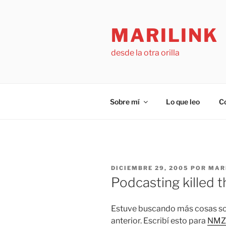
Saltar
al
MARILINK
contenido
desde la otra orilla
Sobre mí
Lo que leo
C
PUBLICADO
DICIEMBRE 29, 2005
POR
MAR
EL
Podcasting killed t
Estuve buscando más cosas so
anterior. Escribí esto para
NMZ