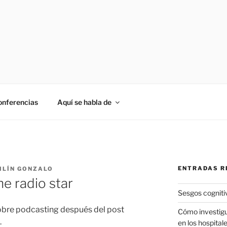
onferencias
Aquí se habla de
ENTRADAS R
ILÍN GONZALO
he radio star
Sesgos cogniti
bre podcasting después del post
Cómo investigu
.
en los hospital