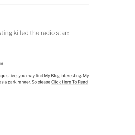
ing killed the radio star»
PM
inquisitive, you may find
My Blog
interesting. My
, as a park ranger. So please
Click Here To Read