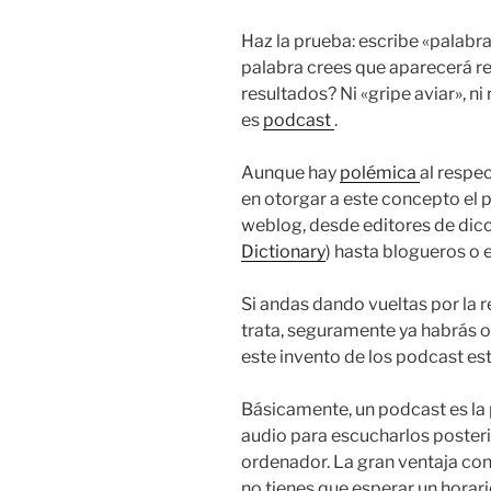
Haz la prueba: escribe «palab
palabra crees que aparecerá r
resultados? Ni «gripe aviar», n
es
podcast
.
Aunque hay
polémica
al respe
en otorgar a este concepto el
weblog, desde editores de dicc
Dictionary
) hasta blogueros o 
Si andas dando vueltas por la 
trata, seguramente ya habrás o
este invento de los podcast est
Básicamente, un podcast es la 
audio para escucharlos poster
ordenador. La gran ventaja con 
no tienes que esperar un horar