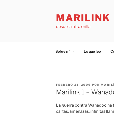
Saltar
al
MARILINK
contenido
desde la otra orilla
Sobre mí
Lo que leo
C
PUBLICADO
FEBRERO 21, 2006
POR
MARIL
EL
Marilink 1 – Wana
La guerra contra Wanadoo ha 
cartas, amenazas, infinitas ll