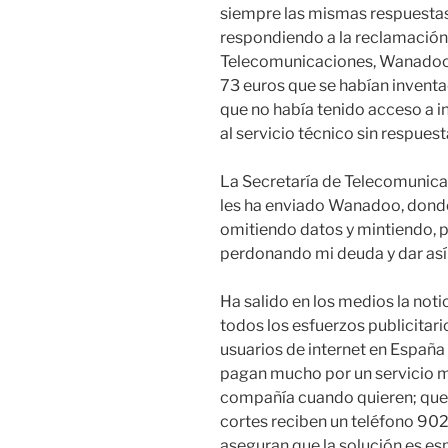
siempre las mismas respuestas d
respondiendo a la reclamación q
Telecomunicaciones, Wanadoo 
73 euros que se habían inventa
que no había tenido acceso a i
al servicio técnico sin respues
La Secretaría de Telecomunica
les ha enviado Wanadoo, donde i
omitiendo datos y mintiendo, 
perdonando mi deuda y dar así 
Ha salido en los medios la not
todos los esfuerzos publicitar
usuarios de internet en Españ
pagan mucho por un servicio 
compañía cuando quieren; que
cortes reciben un teléfono 902
aseguran que la solución es esp