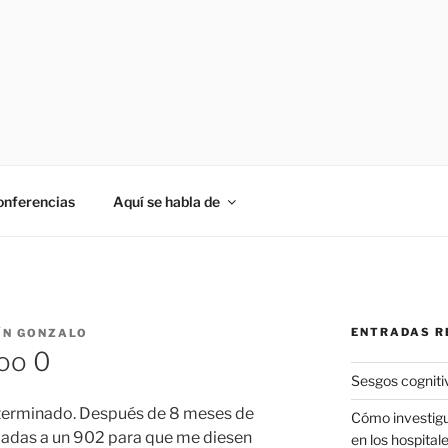
onferencias
Aquí se habla de
ENTRADAS R
ÍN GONZALO
doo 0
Sesgos cogniti
terminado. Después de 8 meses de
Cómo investigu
amadas a un 902 para que me diesen
en los hospital