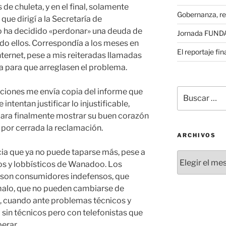
e chuleta, y en el final, solamente
Gobernanza, re
ue dirigí a la Secretaría de
ha decidido «perdonar» una deuda de
Jornada FUNDAE
do ellos. Correspondía a los meses en
El reportaje fi
nternet, pese a mis reiteradas llamadas
ta para que arreglasen el problema.
Buscar
ciones me envía copia del informe que
por:
ntentan justificar lo injustificable,
para finalmente mostrar su buen corazón
por cerrada la reclamación.
ARCHIVOS
icia que ya no puede taparse más, pese a
Archivos
ios y lobbísticos de Wanadoo. Los
a son consumidores indefensos, que
malo, que no pueden cambiarse de
, cuando ante problemas técnicos y
 sin técnicos pero con telefonistas que
erar.