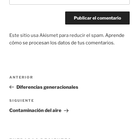
Este sitio usa Akismet para reducir el spam.
Aprende
cómo se procesan los datos de tus comentarios.
Navegación
Entrada
ANTERIOR
de
anterior:
Diferencias generacionales
entradas
Siguiente
SIGUIENTE
entrada
Contaminación del aire