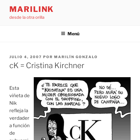
Saltar
MARILINK
al
desde la otra orilla
contenido
Menú
PUBLICADO
JULIO 4, 2007
POR
MARILÍN GONZALO
EL
cK = Cristina Kirchner
Esta
viñeta de
Nik
refleja la
verdader
a función
de