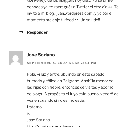
xD! Reflejo de los bloggers hoy día… No sé si me
conoces ya: te «agregué» a Twitter el otro día ^^. Te
invito a mi blog, ijuan.wordpress.com, y yo por el
momento me cojo tu feed ^^. Un saludo!!
Responder
Jose Soriano
SEPTIEMBRE 8, 2007 A LAS 2:54 PM
Hola, ví luz y entré, aburrido en este sábado
humedo y cálido en Belgrano. Anahí la menor de
las hijas con fiebre, entonces de visitas y acomo
de blogs- A propósito el tuyo esta bueno, vendré de
vez en cuando si no es molestia.
fraterno
js
Jose Soriano
http://onairosjs.wordpress.com