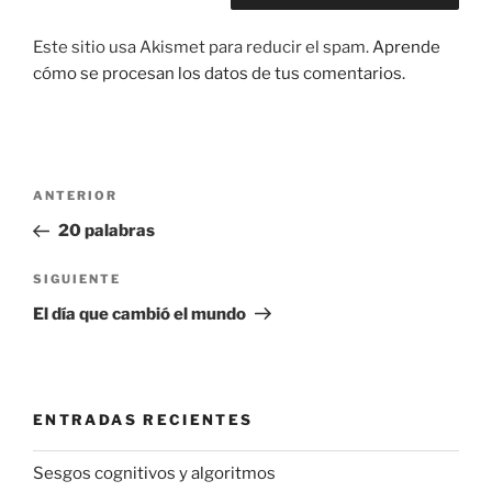
Este sitio usa Akismet para reducir el spam.
Aprende
cómo se procesan los datos de tus comentarios.
Navegación
Entrada
ANTERIOR
de
anterior:
20 palabras
entradas
Siguiente
SIGUIENTE
entrada
El día que cambió el mundo
ENTRADAS RECIENTES
Sesgos cognitivos y algoritmos