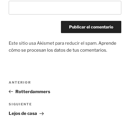
Este sitio usa Akismet para reducir el spam.
Aprende
cómo se procesan los datos de tus comentarios.
Navegación
Entrada
ANTERIOR
de
anterior:
Rotterdammers
entradas
Siguiente
SIGUIENTE
entrada
Lejos de casa