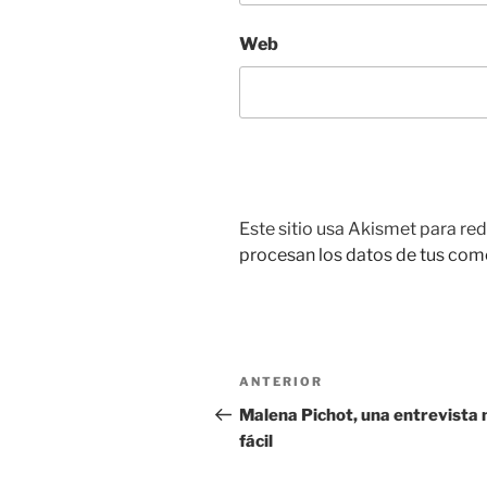
Web
Este sitio usa Akismet para red
procesan los datos de tus com
Navegación
Entrada
ANTERIOR
de
anterior:
Malena Pichot, una entrevista
fácil
entradas