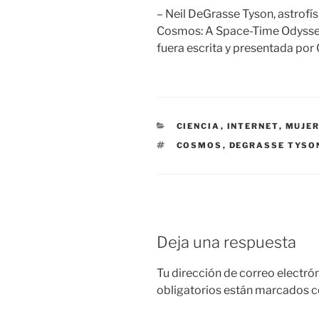
– Neil DeGrasse Tyson, astrofí
Cosmos: A Space-Time Odyssey,
fuera escrita y presentada por 
CATEGORÍAS
CIENCIA
,
INTERNET
,
MUJE
ETIQUETAS
COSMOS
,
DEGRASSE TYSO
Deja una respuesta
Tu dirección de correo electró
obligatorios están marcados 