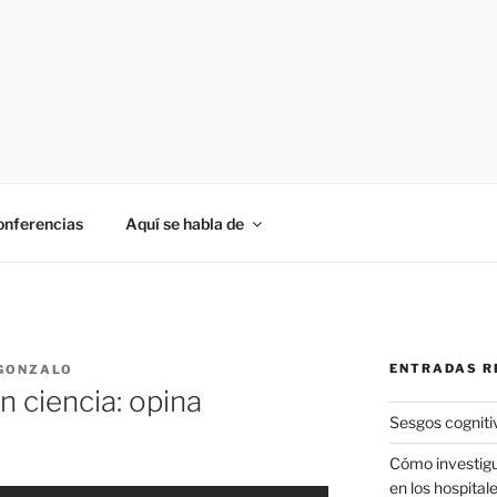
onferencias
Aquí se habla de
ENTRADAS R
 GONZALO
n ciencia: opina
Sesgos cogniti
Cómo investigu
en los hospital