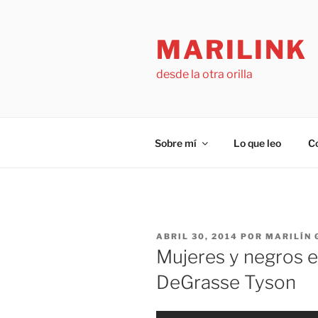
Saltar
al
MARILINK
contenido
desde la otra orilla
Sobre mí
Lo que leo
C
PUBLICADO
ABRIL 30, 2014
POR
MARILÍN
EL
Mujeres y negros e
DeGrasse Tyson