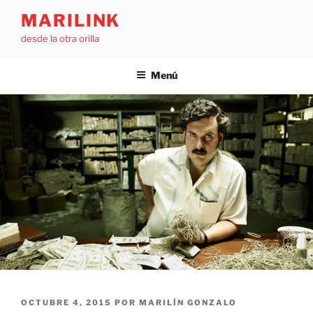
Saltar
MARILINK
al
desde la otra orilla
contenido
Menú
PUBLICADO
OCTUBRE 4, 2015
POR
MARILÍN GONZALO