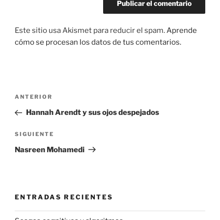
Este sitio usa Akismet para reducir el spam.
Aprende
cómo se procesan los datos de tus comentarios.
Navegación
Entrada
ANTERIOR
de
anterior:
Hannah Arendt y sus ojos despejados
entradas
Siguiente
SIGUIENTE
entrada
Nasreen Mohamedi
ENTRADAS RECIENTES