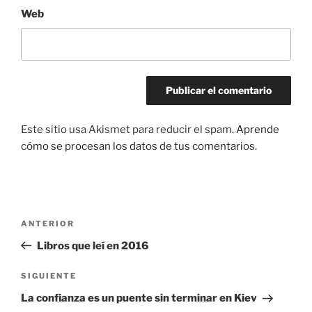
Web
Este sitio usa Akismet para reducir el spam.
Aprende
cómo se procesan los datos de tus comentarios.
Navegación
Entrada
ANTERIOR
de
anterior:
Libros que leí en 2016
entradas
Siguiente
SIGUIENTE
entrada
La confianza es un puente sin terminar en Kiev