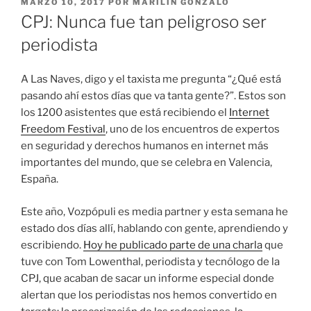
PUBLICADO
MARZO 10, 2017
POR
MARILÍN GONZALO
EL
CPJ: Nunca fue tan peligroso ser
periodista
A Las Naves, digo y el taxista me pregunta “¿Qué está
pasando ahí estos días que va tanta gente?”. Estos son
los 1200 asistentes que está recibiendo el
Internet
Freedom Festival
, uno de los encuentros de expertos
en seguridad y derechos humanos en internet más
importantes del mundo, que se celebra en Valencia,
España.
Este año, Vozpópuli es media partner y esta semana he
estado dos días allí, hablando con gente, aprendiendo y
escribiendo.
Hoy he publicado parte de una charla
que
tuve con Tom Lowenthal, periodista y tecnólogo de la
CPJ, que acaban de sacar un informe especial donde
alertan que los periodistas nos hemos convertido en