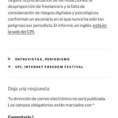
targets: la precarización de las redacciones, la
desproporción de freelancers y la falta de
consideración de riesgos digitales y psicológicos
conforman un escenario en el que nunca ha sido tan
peligroso ser periodista. El informe, en inglés,
está en
la web del CPJ
.
CATEGORÍAS
ENTREVISTAS
,
PERIODISMO
ETIQUETAS
CPJ
,
INTERNET FREEDOM FESTIVAL
Deja una respuesta
Tu dirección de correo electrónico no será publicada.
Los campos obligatorios están marcados con
*
Comentario
*