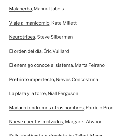
Malaherba
, Manuel Jabois
Viaje al manicomio
, Kate Millett
Neurotribes
, Steve Silberman
El orden del día
, Éric Vuillard
El enemigo conoce el sistema
, Marta Peirano
Pretérito imperfecto
, Nieves Concostrina
La plaza y la torre
, Niall Ferguson
Mañana tendremos otros nombres
, Patricio Pron
Nueve cuentos malvados
, Margaret Atwood
Sally Heathcote, sufragista
, by Talbot, Mary;