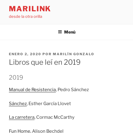
Saltar
MARILINK
al
desde la otra orilla
contenido
Menú
PUBLICADO
ENERO 2, 2020
POR
MARILÍN GONZALO
EL
Libros que leí en 2019
2019
Manual de Resistencia
, Pedro Sánchez
Sánchez
, Esther García Llovet
La carretera
, Cormac McCarthy
Fun Home
, Alison Bechdel