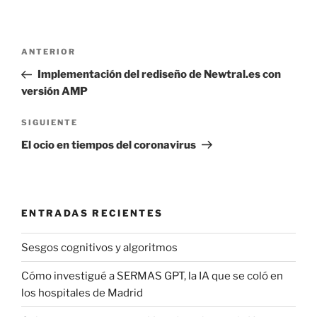
Navegación
Entrada
ANTERIOR
de
anterior:
Implementación del rediseño de Newtral.es con
entradas
versión AMP
Siguiente
SIGUIENTE
entrada
El ocio en tiempos del coronavirus
ENTRADAS RECIENTES
Sesgos cognitivos y algoritmos
Cómo investigué a SERMAS GPT, la IA que se coló en
los hospitales de Madrid