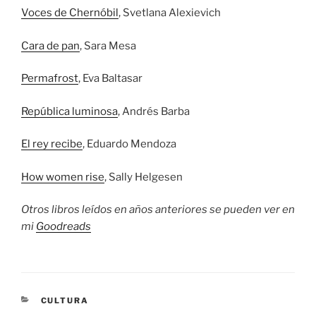
Voces de Chernóbil
, Svetlana Alexievich
Cara de pan
, Sara Mesa
Permafrost
, Eva Baltasar
República luminosa
, Andrés Barba
El rey recibe
, Eduardo Mendoza
How women rise
, Sally Helgesen
Otros libros leídos en años anteriores se pueden ver en
mi
Goodreads
CATEGORÍAS
CULTURA