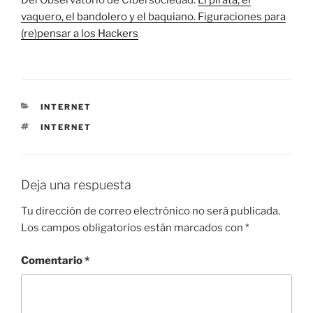
Del Observatorio de Cibersociedad:
El pirata, el
vaquero, el bandolero y el baquiano. Figuraciones para
(re)pensar a los Hackers
CATEGORÍAS
INTERNET
ETIQUETAS
INTERNET
Deja una respuesta
Tu dirección de correo electrónico no será publicada.
Los campos obligatorios están marcados con
*
Comentario
*