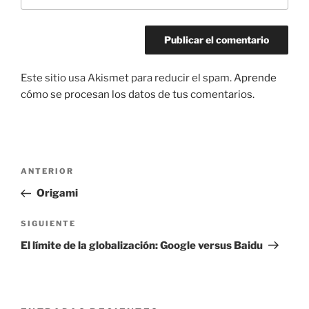
Este sitio usa Akismet para reducir el spam.
Aprende
cómo se procesan los datos de tus comentarios.
Navegación
Entrada
ANTERIOR
de
anterior:
Origami
entradas
Siguiente
SIGUIENTE
entrada
El límite de la globalización: Google versus Baidu