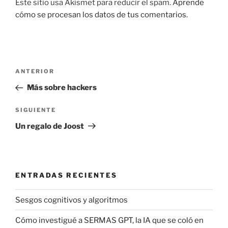
Este sitio usa Akismet para reducir el spam.
Aprende
cómo se procesan los datos de tus comentarios.
Navegación
Entrada
ANTERIOR
de
anterior:
Más sobre hackers
entradas
Siguiente
SIGUIENTE
entrada
Un regalo de Joost
ENTRADAS RECIENTES
Sesgos cognitivos y algoritmos
Cómo investigué a SERMAS GPT, la IA que se coló en