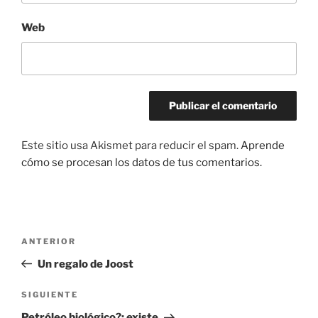
Web
Este sitio usa Akismet para reducir el spam.
Aprende
cómo se procesan los datos de tus comentarios.
Navegación
Entrada
ANTERIOR
de
anterior:
Un regalo de Joost
entradas
Siguiente
SIGUIENTE
entrada
Petróleo biológico?: existe