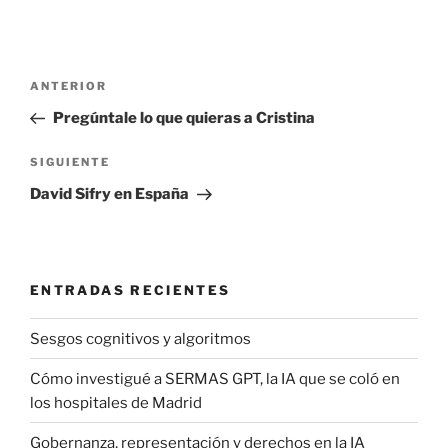
Navegación
Entrada
ANTERIOR
de
anterior:
Pregúntale lo que quieras a Cristina
entradas
Siguiente
SIGUIENTE
entrada
David Sifry en España
ENTRADAS RECIENTES
Sesgos cognitivos y algoritmos
Cómo investigué a SERMAS GPT, la IA que se coló en
los hospitales de Madrid
Gobernanza, representación y derechos en la IA