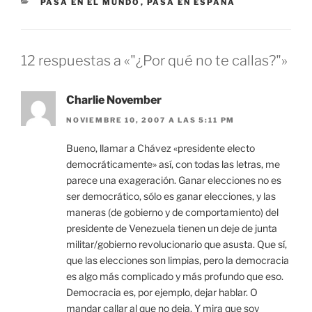
CATEGORÍAS
PASA EN EL MUNDO
,
PASA EN ESPAÑA
12 respuestas a «"¿Por qué no te callas?"»
Charlie November
NOVIEMBRE 10, 2007 A LAS 5:11 PM
Bueno, llamar a Chávez «presidente electo
democráticamente» así, con todas las letras, me
parece una exageración. Ganar elecciones no es
ser democrático, sólo es ganar elecciones, y las
maneras (de gobierno y de comportamiento) del
presidente de Venezuela tienen un deje de junta
militar/gobierno revolucionario que asusta. Que sí,
que las elecciones son limpias, pero la democracia
es algo más complicado y más profundo que eso.
Democracia es, por ejemplo, dejar hablar. O
mandar callar al que no deja. Y mira que soy