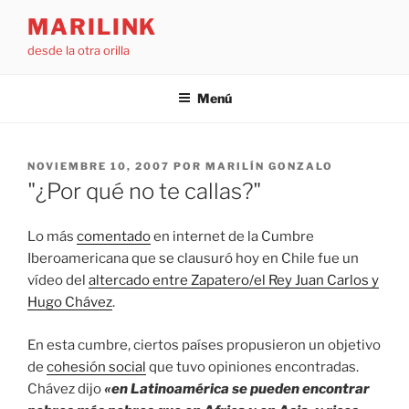
Saltar
MARILINK
al
desde la otra orilla
contenido
Menú
PUBLICADO
NOVIEMBRE 10, 2007
POR
MARILÍN GONZALO
EL
"¿Por qué no te callas?"
Lo más
comentado
en internet de la Cumbre
Iberoamericana que se clausuró hoy en Chile fue un
vídeo del
altercado entre Zapatero/el Rey Juan Carlos y
Hugo Chávez
.
En esta cumbre, ciertos países propusieron un objetivo
de
cohesión social
que tuvo opiniones encontradas.
Chávez dijo
«en Latinoamérica se pueden encontrar