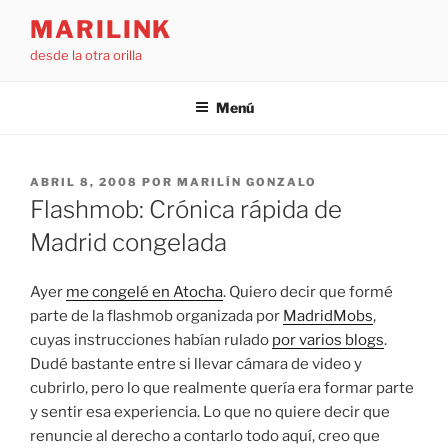
Saltar
MARILINK
al
desde la otra orilla
contenido
Menú
PUBLICADO
ABRIL 8, 2008
POR
MARILÍN GONZALO
EL
Flashmob: Crónica rápida de
Madrid congelada
Ayer
me congelé en Atocha
. Quiero decir que formé
parte de la flashmob organizada por
MadridMobs
,
cuyas instrucciones habían rulado
por varios blogs
.
Dudé bastante entre si llevar cámara de video y
cubrirlo, pero lo que realmente quería era formar parte
y sentir esa experiencia. Lo que no quiere decir que
renuncie al derecho a contarlo todo aquí, creo que