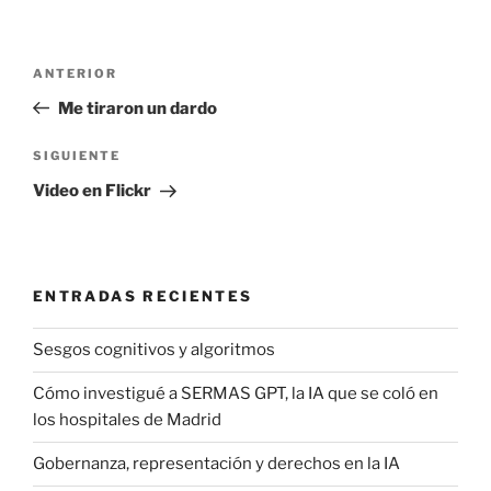
Navegación
Entrada
ANTERIOR
de
anterior:
Me tiraron un dardo
entradas
Siguiente
SIGUIENTE
entrada
Video en Flickr
ENTRADAS RECIENTES
Sesgos cognitivos y algoritmos
Cómo investigué a SERMAS GPT, la IA que se coló en
los hospitales de Madrid
Gobernanza, representación y derechos en la IA