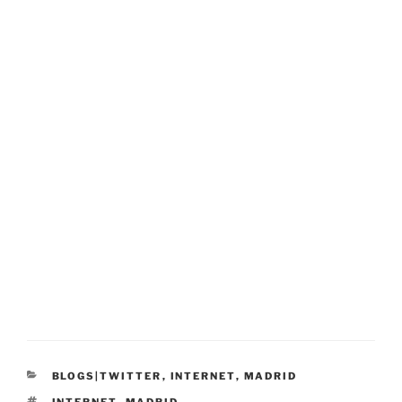
CATEGORÍAS
BLOGS|TWITTER
,
INTERNET
,
MADRID
ETIQUETAS