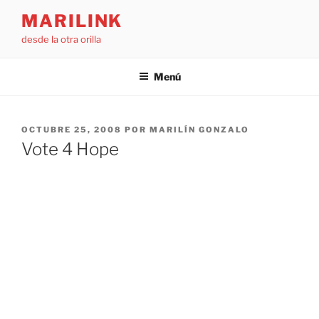
Saltar
MARILINK
al
desde la otra orilla
contenido
Menú
PUBLICADO
OCTUBRE 25, 2008
POR
MARILÍN GONZALO
EL
Vote 4 Hope