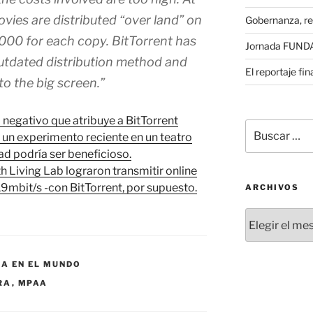
vies are distributed “over land” on
Gobernanza, re
2000 for each copy. BitTorrent has
Jornada FUNDAE
utdated distribution method and
El reportaje fi
to the big screen.”
 negativo que atribuye a BitTorrent
Buscar
ro un experimento reciente en un teatro
por:
d podría ser beneficioso.
h Living Lab lograron transmitir online
 19mbit/s -con BitTorrent, por supuesto.
ARCHIVOS
Archivos
A EN EL MUNDO
RA
,
MPAA