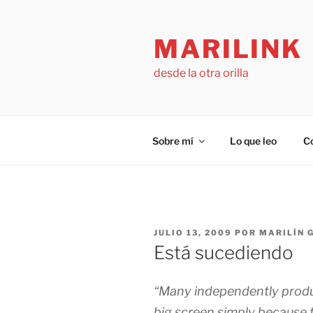
Saltar
al
MARILINK
contenido
desde la otra orilla
Sobre mí
Lo que leo
C
PUBLICADO
JULIO 13, 2009
POR
MARILÍN 
EL
Está sucediendo
“Many independently produ
big screen simply because t