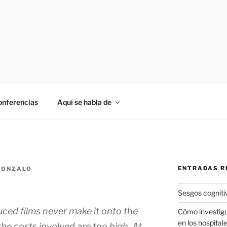
onferencias
Aquí se habla de
ENTRADAS R
GONZALO
Sesgos cogniti
ced films never make it onto the
Cómo investigu
en los hospital
he costs involved are too high. At