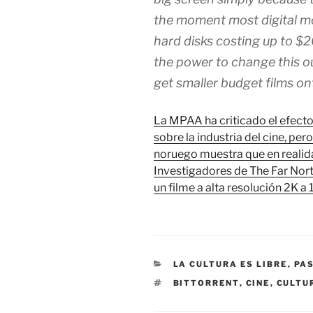
the moment most digital mo
hard disks costing up to $
the power to change this o
get smaller budget films on
La MPAA ha criticado el efecto
sobre la industria del cine, pe
noruego muestra que en realida
Investigadores de The Far Nort
un filme a alta resolución 2K a
CATEGORÍAS
LA CULTURA ES LIBRE
,
PAS
ETIQUETAS
BITTORRENT
,
CINE
,
CULTU