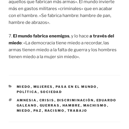
aquellos que fabrican más armas». El mundo invierte
más en gastos militares «criminales» que en acabar
con el hambre. «Se fabrica hambre: hambre de pan,
hambre de abrazos».
7.
El mundo fabrica enemigos
, y lo hace
a través del
miedo
: «La democracia tiene miedo a recordar, las
armas tienen miedo a la falta de guerra y los hombres
tienen miedo a la mujer sin miedo».
CATEGORÍAS
MIEDO
,
MUJERES
,
PASA EN EL MUNDO
,
POLÍTICA
,
SOCIEDAD
ETIQUETAS
AMNESIA
,
CRISIS
,
DISCRIMINACIÓN
,
EDUARDO
GALEANO
,
GUERRAS
,
HAMBRE
,
MACHISMO
,
MIEDO
,
PAZ
,
RACISMO
,
TRABAJO