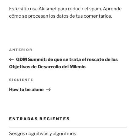
Este sitio usa Akismet para reducir el spam.
Aprende
cómo se procesan los datos de tus comentarios.
Navegación
Entrada
ANTERIOR
de
anterior:
GDM Summit: de qué se trata el rescate de los
entradas
Objetivos de Desarrollo del Milenio
Siguiente
SIGUIENTE
entrada
How to be alone
ENTRADAS RECIENTES
Sesgos cognitivos y algoritmos