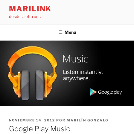
Saltar
MARILINK
al
desde la otra orilla
contenido
Menú
PUBLICADO
NOVIEMBRE 14, 2012
POR
MARILÍN GONZALO
EL
Google Play Music