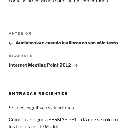
cómo se procesan los datos de tus comentarios.
Navegación
Entrada
ANTERIOR
de
anterior:
Audiobooks o cuando los libros no son sólo texto
entradas
Siguiente
SIGUIENTE
entrada
Internet Meeting Point 2012
ENTRADAS RECIENTES
Sesgos cognitivos y algoritmos
Cómo investigué a SERMAS GPT, la IA que se coló en
los hospitales de Madrid