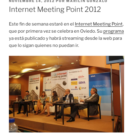
PUBLICADO
NOVIEMBRE 14, 2012
POR
MARILÍN GONZALO
EL
Internet Meeting Point 2012
Este fin de semana estaré en el
Internet Meeting Point
,
que por primera vez se celebra en Oviedo. Su
programa
ya está publicado y habrá streaming desde la web para
que lo sigan quienes no puedan ir.