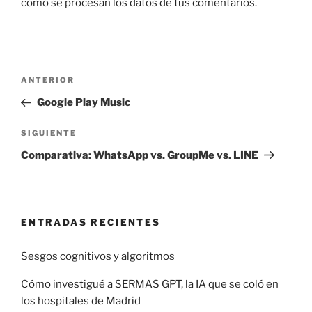
cómo se procesan los datos de tus comentarios.
Navegación
Entrada
ANTERIOR
de
anterior:
Google Play Music
entradas
Siguiente
SIGUIENTE
entrada
Comparativa: WhatsApp vs. GroupMe vs. LINE
ENTRADAS RECIENTES
Sesgos cognitivos y algoritmos
Cómo investigué a SERMAS GPT, la IA que se coló en
los hospitales de Madrid