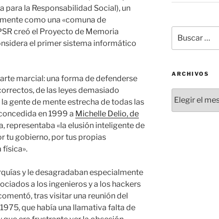
a para la Responsabilidad Social), un
gremente como una «comuna de
Buscar
PSR creó el Proyecto de Memoria
por:
nsidera el primer sistema informático
ARCHIVOS
arte marcial: una forma de defenderse
 correctos, de las leyes demasiado
Archivos
de la gente de mente estrecha de todas las
a concedida en 1999 a
Michelle Delio, de
, representaba «la elusión inteligente de
or tu gobierno, por tus propias
 física».
arquías y le desagradaban especialmente
ociados a los ingenieros y a los hackers
comentó, tras visitar una reunión del
75, que había una llamativa falta de