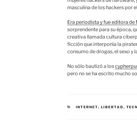
mujeres hackers de hardware, y
masculina de los hackers por el
Era periodista y fue editora 
sorprendente para su época, qu
creativa llamada cultura ciberp
ficción que interponía la pirater
consumo de drogas, el sexo y la
No sólo bautizó a los
cypherpu
pero no se ha escrito mucho so
CATEGORÍAS
INTERNET
,
LIBERTAD
,
TEC