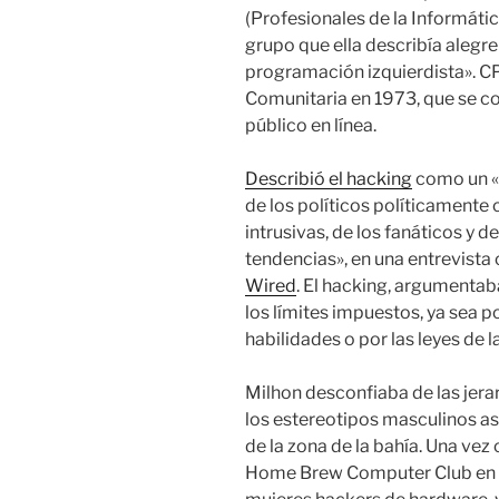
(Profesionales de la Informátic
grupo que ella describía ale
programación izquierdista». C
Comunitaria en 1973, que se co
público en línea.
Describió el hacking
como un «
de los políticos políticamente
intrusivas, de los fanáticos y 
tendencias», en una entrevist
Wired
. El hacking, argumentaba
los límites impuestos, ya sea p
habilidades o por las leyes de la
Milhon desconfiaba de las jer
los estereotipos masculinos as
de la zona de la bahía. Una vez 
Home Brew Computer Club en 19