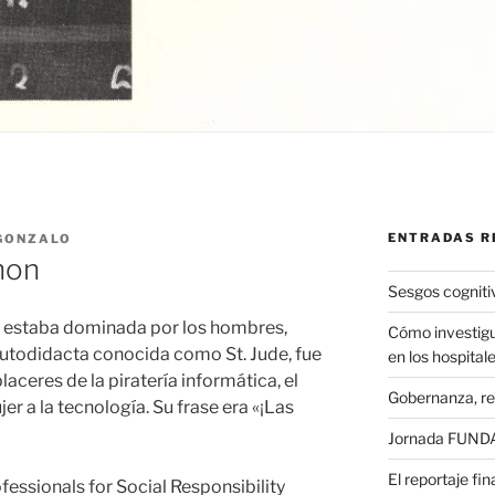
ENTRADAS R
GONZALO
lhon
Sesgos cogniti
et estaba dominada por los hombres,
Cómo investigu
utodidacta conocida como St. Jude, fue
en los hospital
aceres de la piratería informática, el
Gobernanza, re
er a la tecnología. Su frase era «¡Las
Jornada FUNDAE
El reportaje fi
ssionals for Social Responsibility