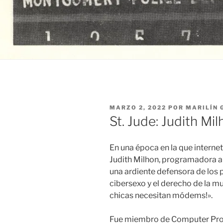
PUBLICADO
MARZO 2, 2022
POR
MARILÍN 
EL
St. Jude: Judith Mi
En una época en la que intern
Judith Milhon, programadora a
una ardiente defensora de los pl
cibersexo y el derecho de la muj
chicas necesitan módems!».
Fue miembro de Computer Profe