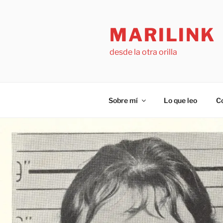
Saltar
al
MARILINK
contenido
desde la otra orilla
Sobre mí
Lo que leo
C