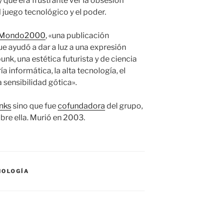
 que era frustrante ver la obsesión
 juego tecnológico y el poder.
de Mondo2000
, «una publicación
e ayudó a dar a luz a una expresión
unk, una estética futurista y de ciencia
ía informática, la alta tecnología, el
 sensibilidad gótica».
nks
sino que fue
cofundadora
del grupo,
bre ella. Murió en 2003.
NOLOGÍA