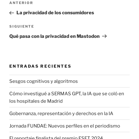
Entrada
ANTERIOR
de
anterior:
La privacidad de los consumidores
entradas
Siguiente
SIGUIENTE
entrada
Qué pasa con la privacidad en Mastodon
ENTRADAS RECIENTES
Sesgos cognitivos y algoritmos
Cómo investigué a SERMAS GPT, la IA que se coló en
los hospitales de Madrid
Gobernanza, representación y derechos en la IA
Jornada FUNDAE: Nuevos perfiles en el periodismo
El reportaje finalista del premio ESET 2024