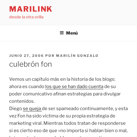
Saltar
MARILINK
al
desde la otra orilla
contenido
Menú
PUBLICADO
JUNIO 27, 2006
POR
MARILÍN GONZALO
EL
culebrón fon
Vemos un capítulo más en la historia de los blogs:
ahora es cuando
los que se han dado cuenta
de su
poder comunicativo afinan estrategias para divulgar
contenidos.
Diego
se queja
de ser spameado continuamente, y esta
vez Fon ha sido víctima de su propia estrategia de
marketing viral. Mientras todos tratan de responderse
si es cierto eso de que «no importa si hablan bien o mal,