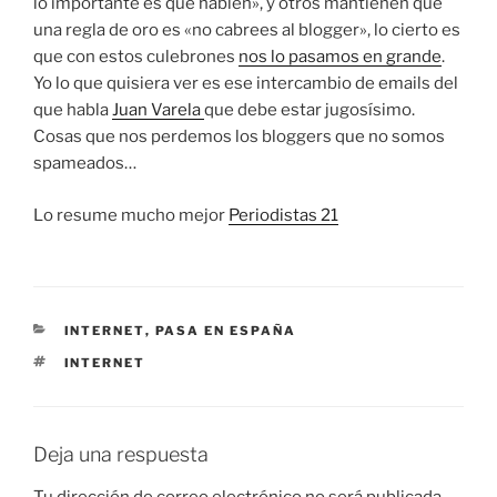
lo importante es que hablen», y otros mantienen que
una regla de oro es «no cabrees al blogger», lo cierto es
que con estos culebrones
nos lo pasamos en grande
.
Yo lo que quisiera ver es ese intercambio de emails del
que habla
Juan Varela
que debe estar jugosísimo.
Cosas que nos perdemos los bloggers que no somos
spameados…
Lo resume mucho mejor
Periodistas 21
CATEGORÍAS
INTERNET
,
PASA EN ESPAÑA
ETIQUETAS
INTERNET
Deja una respuesta
Tu dirección de correo electrónico no será publicada.