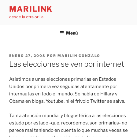
Saltar
MARILINK
al
desde la otra orilla
contenido
Menú
PUBLICADO
ENERO 27, 2008
POR
MARILÍN GONZALO
EL
Las elecciones se ven por internet
Asistimos a unas elecciones primarias en Estados
Unidos por primera vez seguidas atentamente por
internautas en todo el mundo. Se habla de Hillary y
Obama en
blogs
,
Youtube
, ni el frívolo
Twitter
se salva.
Tanta atención mundial y blogosférica a las elecciones
estado por estado -que, recordemos, son primarias- no
parece mal teniendo en cuenta lo que muchas veces se