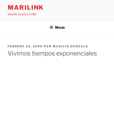
Saltar
MARILINK
al
desde la otra orilla
contenido
Menú
PUBLICADO
FEBRERO 23, 2009
POR
MARILÍN GONZALO
EL
Vivimos tiempos exponenciales