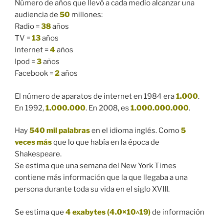
Número de años que llevó a cada medio alcanzar una
audiencia de
50
millones:
Radio =
38
años
TV =
13
años
Internet =
4
años
Ipod =
3
años
Facebook =
2
años
El número de aparatos de internet en 1984 era
1.000
.
En 1992,
1.000.000
. En 2008, es
1.000.000.000
.
Hay
540 mil palabras
en el idioma inglés. Como
5
veces más
que lo que había en la época de
Shakespeare.
Se estima que una semana del New York Times
contiene más información que la que llegaba a una
persona durante toda su vida en el siglo XVIII.
Se estima que
4 exabytes (4.0×10^19)
de información