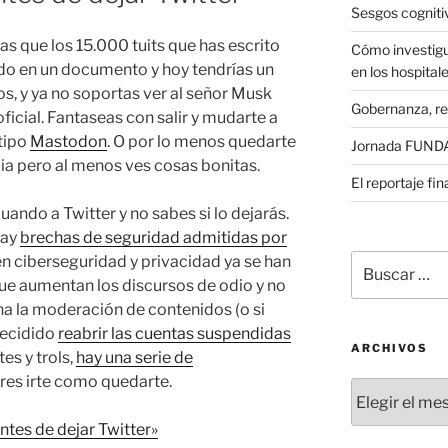
Sesgos cogniti
as que los 15.000 tuits que has escrito
Cómo investigu
tado en un documento y hoy tendrías un
en los hospital
s, y ya no soportas ver al señor Musk
Gobernanza, re
oficial. Fantaseas con salir y mudarte a
tipo
Mastodon
. O por lo menos quedarte
Jornada FUNDAE
dia pero al menos ves cosas bonitas.
El reportaje fi
uando a Twitter y no sabes si lo dejarás.
hay
brechas de seguridad admitidas por
Buscar
 en ciberseguridad y privacidad ya se han
por:
que aumentan los discursos de odio y no
a la moderación de contenidos (o si
decidido
reabrir las cuentas suspendidas
ARCHIVOS
es y trols,
hay una serie de
eres irte como quedarte.
Archivos
ntes de dejar Twitter»