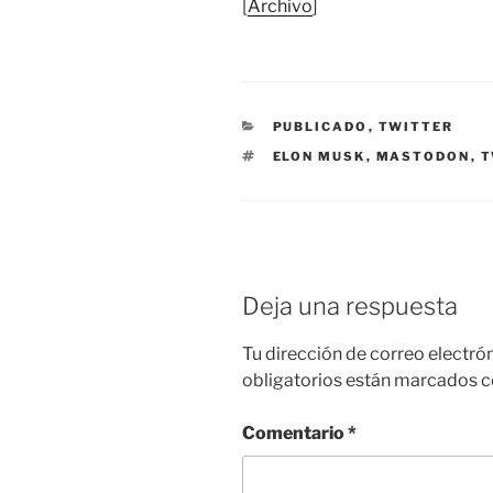
[
Archivo
]
CATEGORÍAS
PUBLICADO
,
TWITTER
ETIQUETAS
ELON MUSK
,
MASTODON
,
T
Deja una respuesta
Tu dirección de correo electró
obligatorios están marcados 
Comentario
*