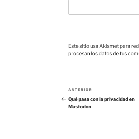
Este sitio usa Akismet para red
procesan los datos de tus com
Navegación
Entrada
ANTERIOR
de
anterior:
Qué pasa con la privacidad en
Mastodon
entradas