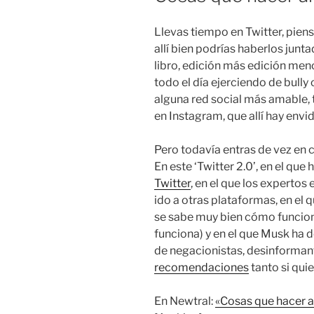
Llevas tiempo en Twitter, piens
allí bien podrías haberlos jun
libro, edición más edición meno
todo el día ejerciendo de bully 
alguna red social más amable, 
en Instagram, que allí hay envi
Pero todavía entras de vez en c
En este ‘Twitter 2.0’, en el que 
Twitter
, en el que los expertos
ido a otras plataformas, en el 
se sabe muy bien cómo funcion
funciona) y en el que Musk ha 
de negacionistas, desinformant
recomendaciones
tanto si qui
En Newtral:
«Cosas que hacer a