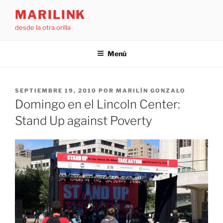
Saltar
MARILINK
al
desde la otra orilla
contenido
Menú
PUBLICADO
SEPTIEMBRE 19, 2010
POR
MARILÍN GONZALO
EL
Domingo en el Lincoln Center:
Stand Up against Poverty