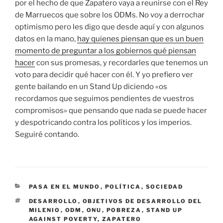
por el hecho de que Zapatero vaya a reunirse con el Rey
de Marruecos que sobre los ODMs. No voy a derrochar
optimismo pero les digo que desde aquí y con algunos
datos en la mano,
hay quienes piensan que es un buen
momento de preguntar a los gobiernos qué piensan
hacer
con sus promesas, y recordarles que tenemos un
voto para decidir qué hacer con él. Y yo prefiero ver
gente bailando en un Stand Up diciendo «os
recordamos que seguimos pendientes de vuestros
compromisos» que pensando que nada se puede hacer
y despotricando contra los políticos y los imperios.
Seguiré contando.
CATEGORÍAS
PASA EN EL MUNDO
,
POLÍTICA
,
SOCIEDAD
ETIQUETAS
DESARROLLO
,
OBJETIVOS DE DESARROLLO DEL
MILENIO
,
ODM
,
ONU
,
POBREZA
,
STAND UP
AGAINST POVERTY
,
ZAPATERO