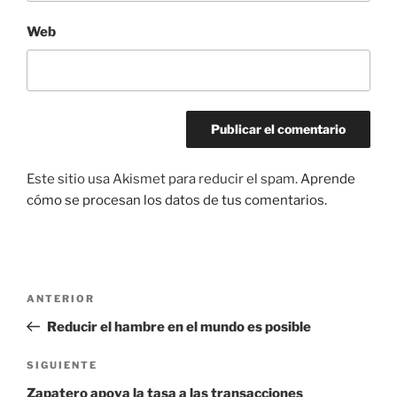
Web
Este sitio usa Akismet para reducir el spam.
Aprende
cómo se procesan los datos de tus comentarios.
Navegación
Entrada
ANTERIOR
de
anterior:
Reducir el hambre en el mundo es posible
entradas
Siguiente
SIGUIENTE
entrada
Zapatero apoya la tasa a las transacciones