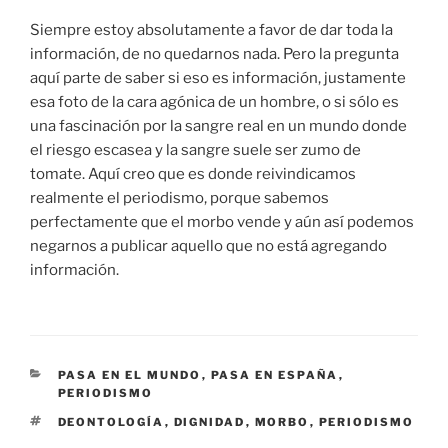
Siempre estoy absolutamente a favor de dar toda la
información, de no quedarnos nada. Pero la pregunta
aquí parte de saber si eso es información, justamente
esa foto de la cara agónica de un hombre, o si sólo es
una fascinación por la sangre real en un mundo donde
el riesgo escasea y la sangre suele ser zumo de
tomate. Aquí creo que es donde reivindicamos
realmente el periodismo, porque sabemos
perfectamente que el morbo vende y aún así podemos
negarnos a publicar aquello que no está agregando
información.
CATEGORÍAS
PASA EN EL MUNDO
,
PASA EN ESPAÑA
,
PERIODISMO
ETIQUETAS
DEONTOLOGÍA
,
DIGNIDAD
,
MORBO
,
PERIODISMO