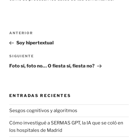
Navegación
Entrada
ANTERIOR
de
anterior:
Soy hipertextual
entradas
Siguiente
SIGUIENTE
entrada
Foto sí, foto no… O fiesta sí, fiesta no?
ENTRADAS RECIENTES
Sesgos cognitivos y algoritmos
Cómo investigué a SERMAS GPT, la IA que se coló en
los hospitales de Madrid