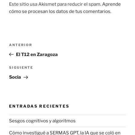
Este sitio usa Akismet para reducir el spam.
Aprende
cómo se procesan los datos de tus comentarios.
Navegación
Entrada
ANTERIOR
de
anterior:
El T12 en Zaragoza
entradas
Siguiente
SIGUIENTE
entrada
Socia
ENTRADAS RECIENTES
Sesgos cognitivos y algoritmos
Cómo investigué a SERMAS GPT, la IA que se coló en