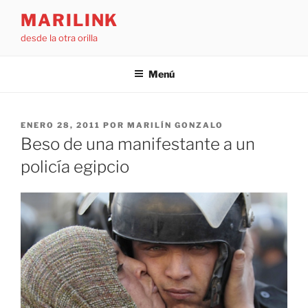
Saltar
MARILINK
al
desde la otra orilla
contenido
Menú
PUBLICADO
ENERO 28, 2011
POR
MARILÍN GONZALO
EL
Beso de una manifestante a un
policía egipcio